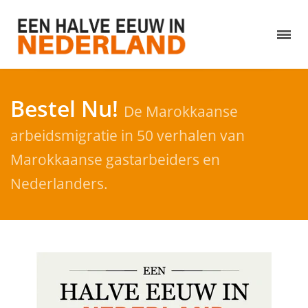
Bestel Nu!
De Marokkaanse
arbeidsmigratie in 50 verhalen van
Marokkaanse gastarbeiders en
Nederlanders.